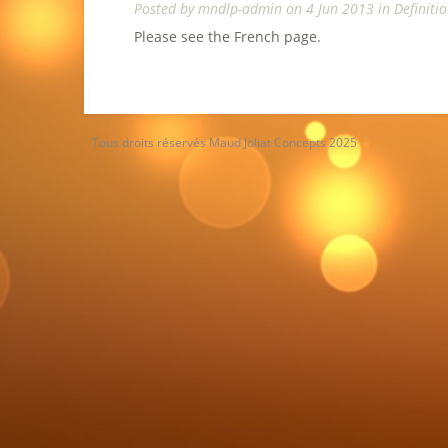
Posted by
mndlp-admin
on 4 Jun 2013 in
Definiti
Please see the French page.
Tous droits réservés Maud Joliat Concepts 2025